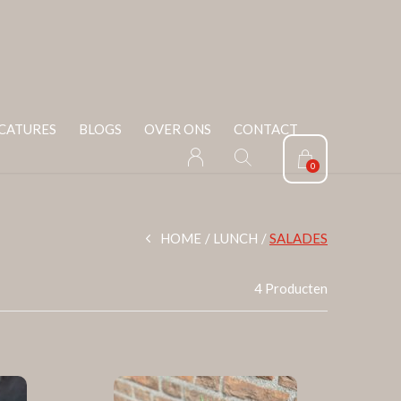
CATURES
BLOGS
OVER ONS
CONTACT
0
HOME
LUNCH
SALADES
4 Producten