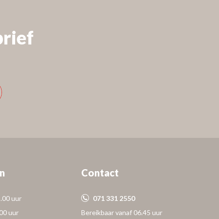
rief
n
Contact
.00 uur
071 331 2550
.00 uur
Bereikbaar vanaf 06.45 uur