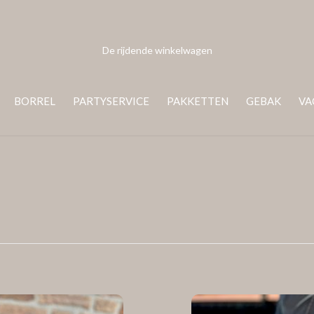
De rijdende winkelwagen
BORREL
PARTYSERVICE
PAKKETTEN
GEBAK
VA