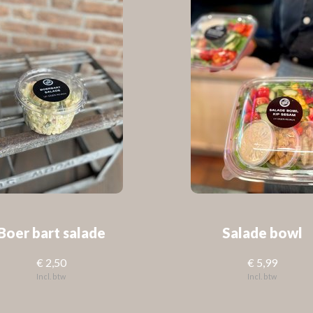
Boer bart salade
Salade bowl
€ 2,50
€ 5,99
Incl. btw
Incl. btw