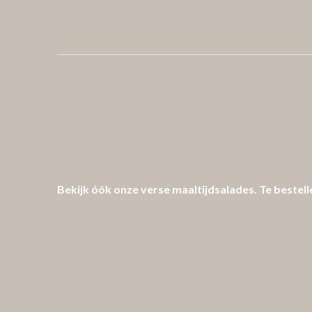
Bekijk óók onze verse maaltijdsalades. Te bestell
FOLLOW US
Check out
Instagram