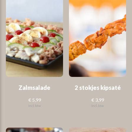
Zalmsalade
2 stokjes kipsaté
€ 5,99
€ 3,99
Incl. btw
Incl. btw