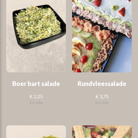
Boer bart salade
Rundvleessalade
€ 2,25
€ 3,75
Incl. btw
Incl. btw