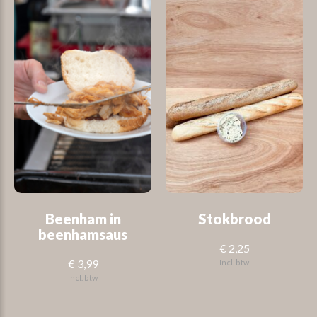
Beenham in
Stokbrood
beenhamsaus
€ 2,25
€ 3,99
Incl. btw
Incl. btw