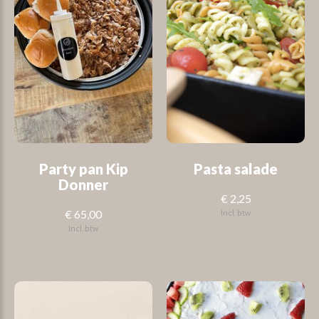
Party pan Kip
Pasta salade
Donner
€ 2,25
€ 65,00
Incl. btw
Incl. btw