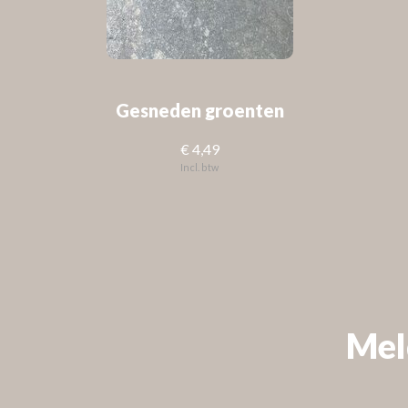
Gesneden groenten
€ 4,49
Incl. btw
FOLLOW US
Check out
Instagram
Mel
VOLG ONS