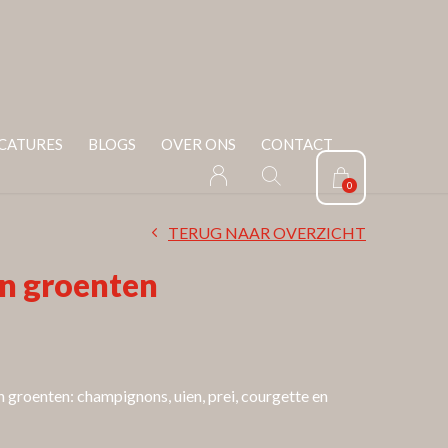
CATURES
BLOGS
OVER ONS
CONTACT
0
TERUG NAAR OVERZICHT
n groenten
groenten: champignons, uien, prei, courgette en