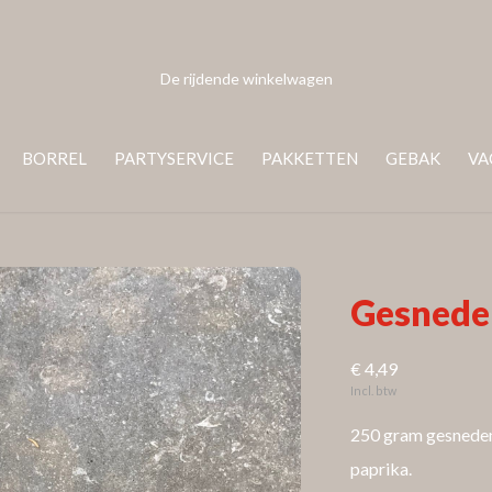
De rijdende winkelwagen
BORREL
PARTYSERVICE
PAKKETTEN
GEBAK
VA
Gesnede
€ 4,49
Incl. btw
250 gram gesneden 
paprika.