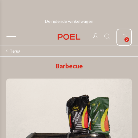
De rijdende winkelwagen
0
Terug
Barbecue