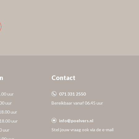
n
Contact
.00 uur
071 331 2550
.00 uur
Bereikbaar vanaf 06.45 uur
18.00 uur
info@poelvers.nl
18.00 uur
Stel jouw vraag ook via de e-mail
0 uur
6.00 uur