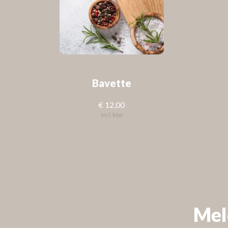
Bavette
€ 12,00
Incl. btw
FOLLOW US
Check out
Instagram
Mel
VOLG ONS