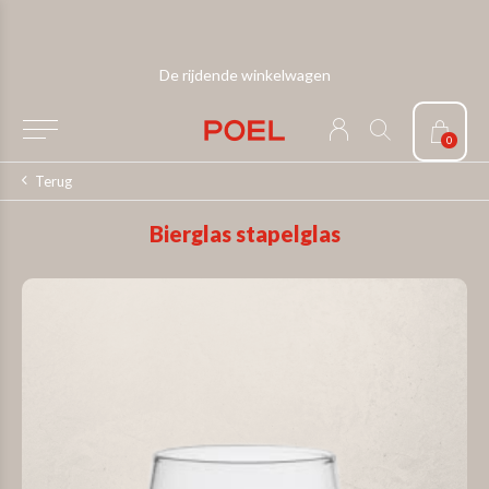
De rijdende winkelwagen
0
Terug
Bierglas stapelglas