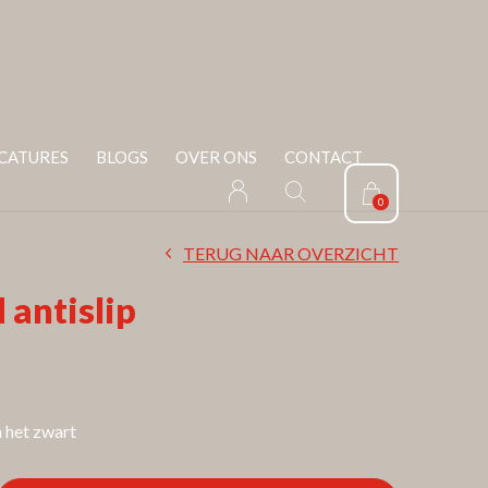
CATURES
BLOGS
OVER ONS
CONTACT
0
TERUG NAAR OVERZICHT
 antislip
n het zwart