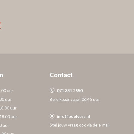
n
Contact
.00 uur
071 331 2550
.00 uur
Bereikbaar vanaf 06.45 uur
18.00 uur
info@poelvers.nl
18.00 uur
Stel jouw vraag ook via de e-mail
0 uur
6.00 uur