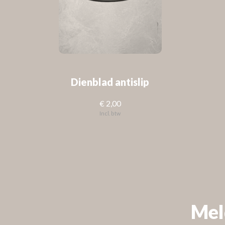
Dienblad antislip
€ 2,00
Incl. btw
FOLLOW US
Check out
Instagram
Mel
VOLG ONS