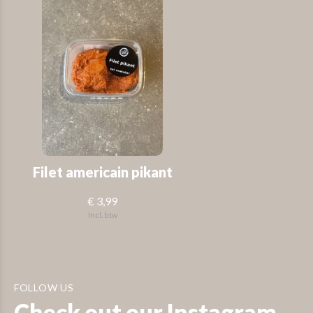
Filet americain pikant
€ 3,99
Incl. btw
FOLLOW US
Check out our Instagram