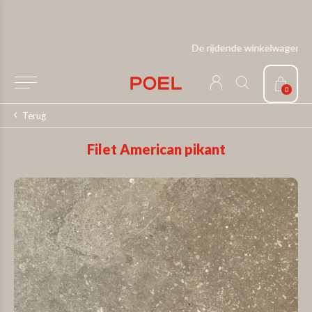
De rijdende winkelwagen
0
Terug
Filet American pikant