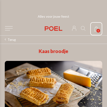
Alles voor jouw feest
0
Terug
Kaas broodje