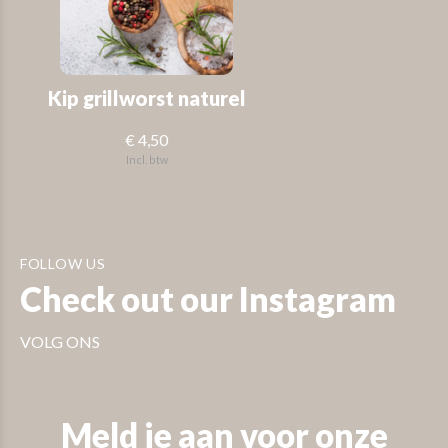
Kip grillworst naturel
€ 4,50
Incl. btw
FOLLOW US
Check out our Instagram
VOLG ONS
Meld je aan voor onze