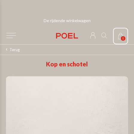
De rijdende winkelwagen
0
Terug
Kop en schotel