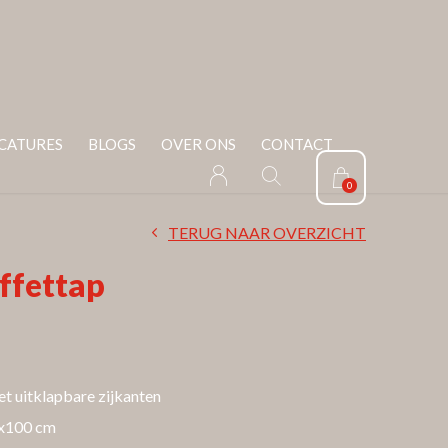
CATURES
BLOGS
OVER ONS
CONTACT
0
TERUG NAAR OVERZICHT
ffettap
t uitklapbare zijkanten
9x100 cm