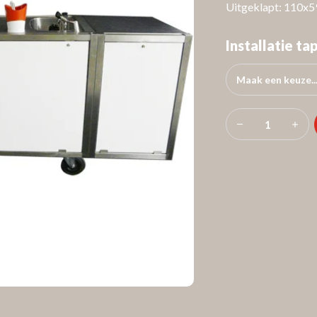
Uitgeklapt: 110x
Installatie tap