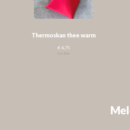
Thermoskan thee warm
€ 4,75
Incl. btw
FOLLOW US
Check out
Instagram
Mel
VOLG ONS