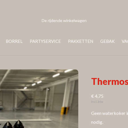
De rijdende winkelwagen
BORREL
PARTYSERVICE
PAKKETTEN
GEBAK
VA
Thermos
€ 4,75
Incl. btw
Geen waterkoker in
nodig.