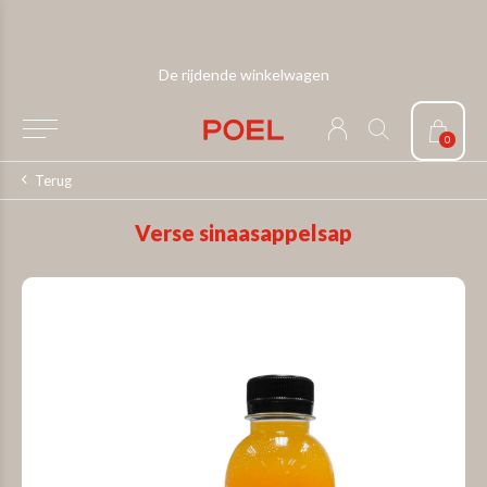
De rijdende winkelwagen
0
Terug
Verse sinaasappelsap