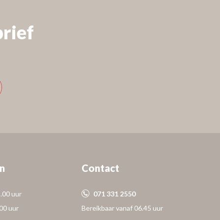
rief
n
Contact
.00 uur
071 331 2550
.00 uur
Bereikbaar vanaf 06.45 uur