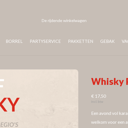
De rijdende winkelwagen
BORREL
PARTYSERVICE
PAKKETTEN
GEBAK
VA
Whisky P
€ 17,50
Incl. btw
Een avond vol kara
welkom voor een av