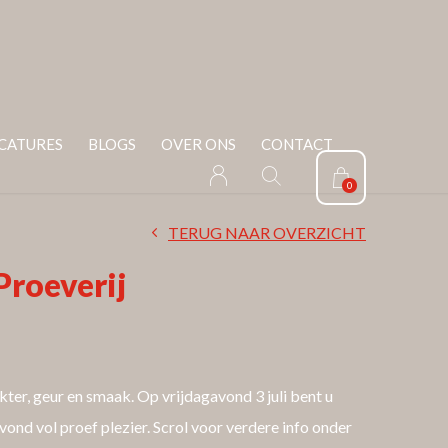
CATURES
BLOGS
OVER ONS
CONTACT
0
TERUG NAAR OVERZICHT
roeverij
kter, geur en smaak. Op vrijdagavond 3 juli bent u
ond vol proef plezier. Scrol voor verdere info onder