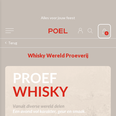
De rijdende winkelwagen
0
Terug
Whisky Wereld Proeverij