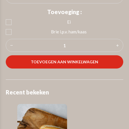
Toevoeging :
Ei
Brie i.p.v. ham/kaas
TOEVOEGEN AAN WINKELWAGEN
Recent bekeken