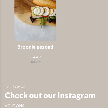
Broodje gezond
€ 4,49
Incl. btw
FOLLOW US
Check out our Instagram
VOLG ONS