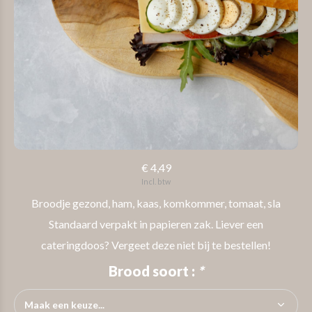
€ 4,49
Incl. btw
Broodje gezond, ham, kaas, komkommer, tomaat, sla
Standaard verpakt in papieren zak. Liever een
cateringdoos? Vergeet deze niet bij te bestellen!
Brood soort :
*