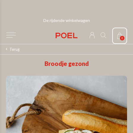
De rijdende winkelwagen
0
Terug
Broodje gezond